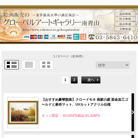
1 / 2ページ
（全36件）
1
2
次へ
【おすすめ豪華額装】クロードモネ 画家の庭 面金加工ゴ
ールドと麻布マット、UVカットアクリル仕様
ネット限定： 83,025円(税込 91,328円)