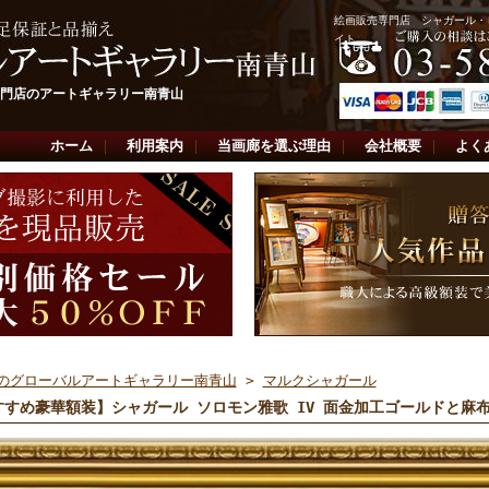
絵画販売専門店 シャガール・
イト
門店のアートギャラリー南青山
ホーム
｜
利用案内
｜
当画廊を選ぶ理由
｜
会社概要
｜
よく
のグローバルアートギャラリー南青山
>
マルクシャガール
すすめ豪華額装】シャガール ソロモン雅歌 IV 面金加工ゴールドと麻