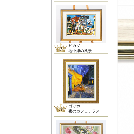
ピカソ
地中海の風景
ゴッホ
夜のカフェテラス