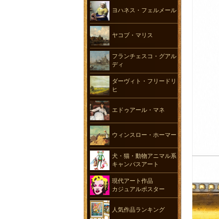
ヨハネス・フェルメール
ヤコブ・マリス
フランチェスコ・グアル
ディ
ダーヴィト・フリードリ
ヒ
エドゥアール・マネ
ウィンスロー・ホーマー
犬・猫・動物アニマル系
キャンバスアート
現代アート作品
カジュアルポスター
人気作品ランキング