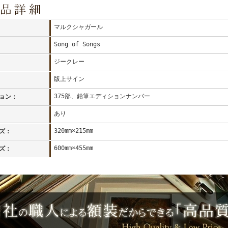
マルクシャガール
Song of Songs
ジークレー
版上サイン
375部、鉛筆エディションナンバー
ョン：
あり
320mm×215mm
ズ：
600mm×455mm
ズ：