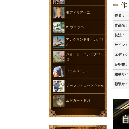
モディリアーニ
作者：
作品名：
V.ヴェッハ
技法：
アレクサンドル・カパネ
ル
サイン：
ジョージ・ロシェグロッ
エディシ
セ
証明書：
フェルメール
絵柄サイ
額装サイ
ノーマン・ロックウェル
エドガー・ドガ