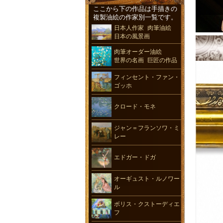
ここから下の作品は手描きの
複製油絵の作家別一覧です。
日本人作家 肉筆油絵
日本の風景画
肉筆オーダー油絵
世界の名画 巨匠の作品
フィンセント・ファン・
ゴッホ
クロード・モネ
ジャン＝フランソワ・ミ
レー
エドガー・ドガ
オーギュスト・ルノワー
ル
ボリス・クストーディエ
フ