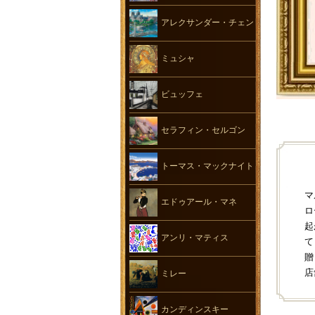
アレクサンダー・チェン
ミュシャ
ビュッフェ
セラフィン・セルゴン
トーマス・マックナイト
マ
エドゥアール・マネ
ロ
起
アンリ・マティス
て
贈
店
ミレー
カンディンスキー