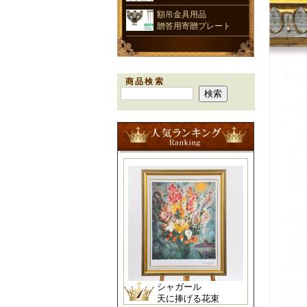
額吊金具用品
贈答用寄贈プレート
商品検索
シャガール
天に捧げる花束