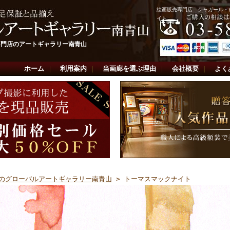
絵画販売専門店 シャガール・
イト
専門店のアートギャラリー南青山
ホーム
｜
利用案内
｜
当画廊を選ぶ理由
｜
会社概要
｜
よく
のグローバルアートギャラリー南青山
> トーマスマックナイト