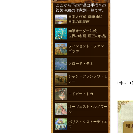
ここから下の作品は手描きの
複製油絵の作家別一覧です。
日本人作家 肉筆油絵
日本の風景画
肉筆オーダー油絵
世界の名画 巨匠の作品
フィンセント・ファン・
ゴッホ
クロード・モネ
ジャン＝フランソワ・ミ
レー
1件～11
エドガー・ドガ
オーギュスト・ルノワー
ル
ボリス・クストーディエ
フ