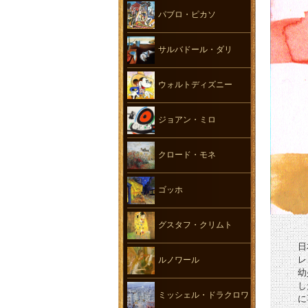
パブロ・ピカソ
サルバドール・ダリ
ウォルトディズニー
ジョアン・ミロ
クロード・モネ
ゴッホ
グスタフ・クリムト
日
レ
ルノワール
幼
し
ミッシェル・ドラクロワ
に