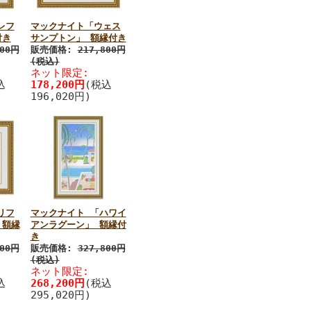
レフ
マックナイト「ウェス
付き
サンプトン」 額縁付き
800円
販売価格:
217,800円
(税込)
ネット限定:
込
178,200円
(税込
196,020円)
リフ
マックナイト 「ハワイ
 額縁
アンラグーン」 額縁付
き
800円
販売価格:
327,800円
(税込)
ネット限定:
込
268,200円
(税込
295,020円)