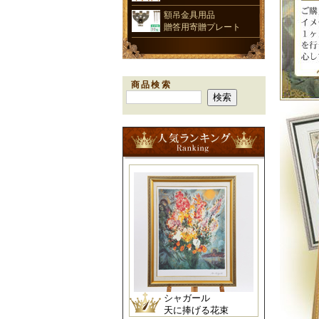
額吊金具用品
贈答用寄贈プレート
商品検索
シャガール
天に捧げる花束