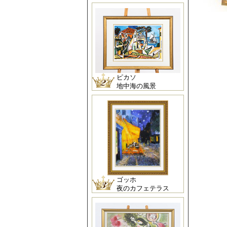
ピカソ
地中海の風景
ゴッホ
夜のカフェテラス