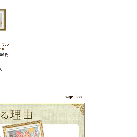
トゥル
付き
800円
込
page top