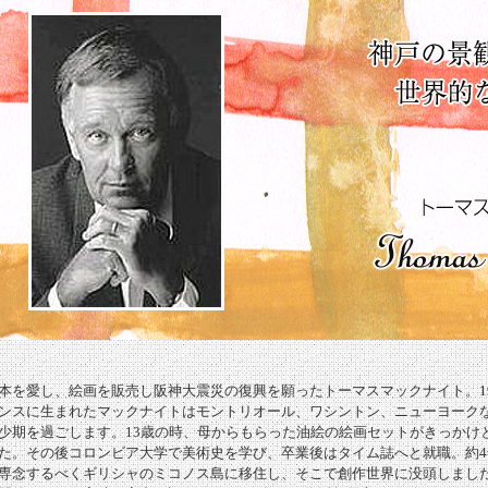
本を愛し、絵画を販売し阪神大震災の復興を願ったトーマスマックナイト。19
ンスに生まれたマックナイトはモントリオール、ワシントン、ニューヨーク
少期を過ごします。13歳の時、母からもらった油絵の絵画セットがきっかけ
た。その後コロンビア大学で美術史を学び、卒業後はタイム誌へと就職。約4
専念するべくギリシャのミコノス島に移住し、そこで創作世界に没頭しまし