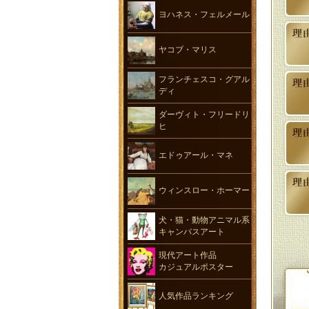
ヨハネス・フェルメール
ヤコブ・マリス
フランチェスコ・グアル
ディ
ダーヴィト・フリードリ
ヒ
エドゥアール・マネ
ウィンスロー・ホーマー
犬・猫・動物アニマル系
キャンバスアート
現代アート作品
カジュアルポスター
人気作品ランキング