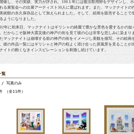
開催し、その実績、実力が評され、198１年には復活祭用卵をデザインし、
れる展覧会への出展アーティスト30人に選ばれます。また、マックナイトの
美術館の永久保存品として加えられました。そして、絵画を販売することで
るようになりました。
992年に初来日、マックナイトはギリシャの綺麗で豊かな景色を愛するかの如
。だからこそ阪神大震災後の神戸の街を見て彼の心は非常な悲しみに染まり
たマックナイトは崩壊する前の神戸の街をイメージし美観を描写。その絵画
。彼の作品一覧にはギリシャと神戸の程よく溶け合った原風景を見ることが
ナイトの飽くなきインスピレーションを刺激し続けています。
一覧
/ 写真のみ
件 （全11件）