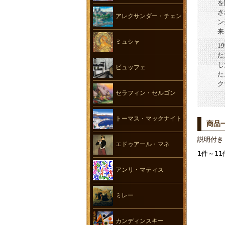
を
さ
アレクサンダー・チェン
ン
来
ミュシャ
1
た
し
ビュッフェ
た
ク
セラフィン・セルゴン
トーマス・マックナイト
商品
説明付き
エドゥアール・マネ
1件～11
アンリ・マティス
ミレー
カンディンスキー