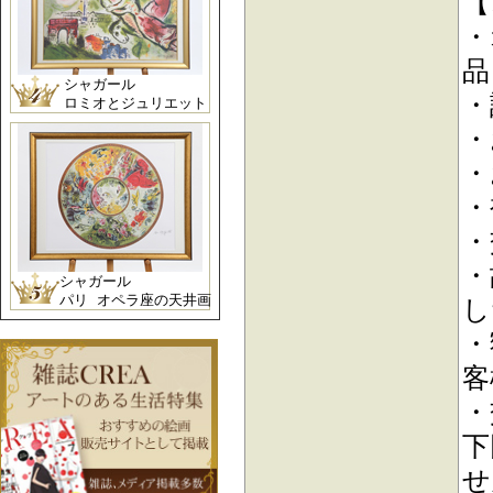
【
・
品
シャガール
・
ロミオとジュリエット
・
・
・
・
・
シャガール
パリ オペラ座の天井画
し
・
客
・
下
せ