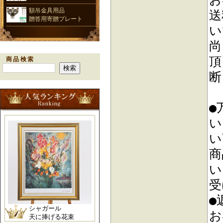
額吊金具用品
送
贈答用寄贈プレート
い
尚
頂
商品検索
断
●
い
い
商
い
受
●
シャガール
お
天に捧げる花束