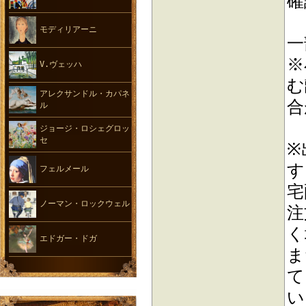
確
モディリアーニ
一
※
V.ヴェッハ
む
アレクサンドル・カパネ
合
ル
ジョージ・ロシェグロッ
セ
※
す
フェルメール
宅
ノーマン・ロックウェル
注
く
エドガー・ドガ
ま
て
い