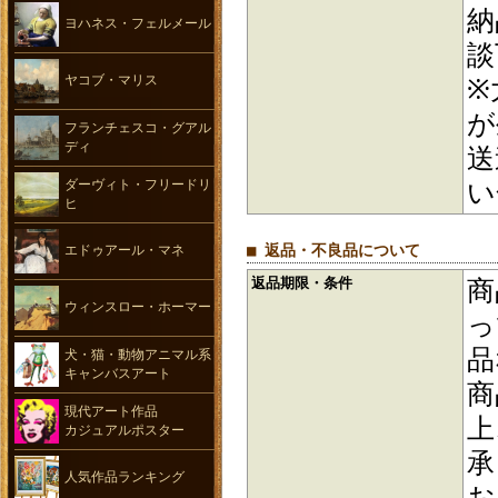
納
ヨハネス・フェルメール
談
ヤコブ・マリス
※
が
フランチェスコ・グアル
ディ
送
ダーヴィト・フリードリ
い
ヒ
■ 返品・不良品について
エドゥアール・マネ
返品期限・条件
商
ウィンスロー・ホーマー
っ
品
犬・猫・動物アニマル系
キャンバスアート
商
現代アート作品
上
カジュアルポスター
承
人気作品ランキング
お