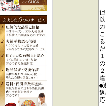
但
以
の
こ
る
だ
１
の
２
違
●
返
応