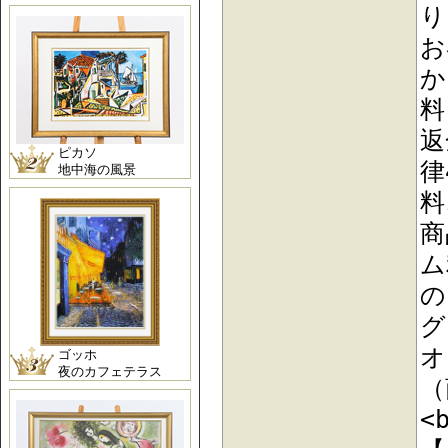
り
お
か
料
返
ピカソ
律
地中海の風景
料
商
ム
の
グ
オ
ゴッホ
夜のカフェテラス
（
<