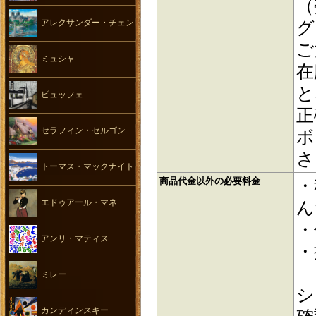
（
アレクサンダー・チェン
グ
ご
ミュシャ
在
と
ビュッフェ
正
セラフィン・セルゴン
ボ
さ
トーマス・マックナイト
商品代金以外の必要料金
・
エドゥアール・マネ
ん
・
アンリ・マティス
・
ミレー
シ
カンディンスキー