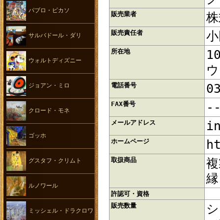
パブロ・ピカソ
販売業者
株
販売責任者
小
サルバドール・ダリ
所在地
1
ウォルトディズニー
ウ
電話番号
0
ジョアン・ミロ
FAX番号
-
クロード・モネ
メールアドレス
i
ゴッホ
ホームページ
h
取扱商品
複
グスタフ・クリムト
縁
ルノワール
許認可・資格
販売数量
シ
ミッシェル・ドラクロワ