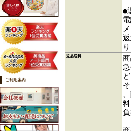
●
電
メ
返
り
返品送料
商
急
ど
ご利用案内
そ
、
料
負
商