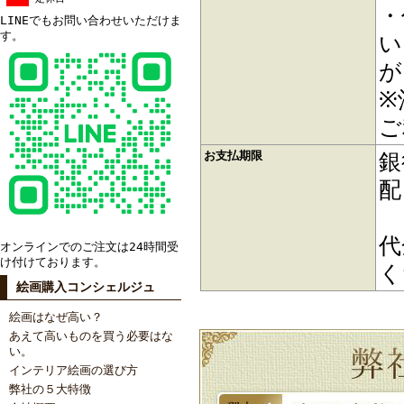
・
LINEでもお問い合わせいただけま
す。
い
が
※
ご
お支払期限
銀
配
代
オンラインでのご注文は24時間受
け付けております。
く
絵画購入コンシェルジュ
絵画はなぜ高い？
あえて高いものを買う必要はな
い。
インテリア絵画の選び方
弊社の５大特徴