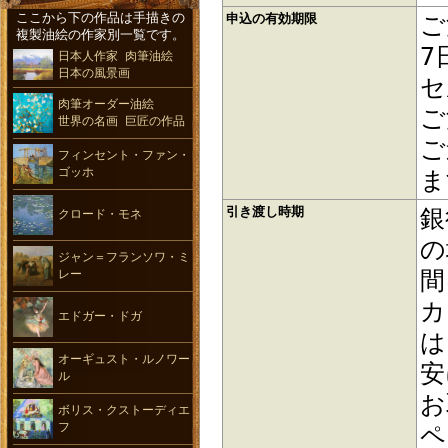
ここから下の作品は手描きの
申込の有効期限
ご
複製油絵の作家別一覧です。
7
日本人作家 肉筆油絵
日本の風景画
セ
肉筆オーダー油絵
ご
世界の名画 巨匠の作品
ご
フィンセント・ファン・
ゴッホ
ま
引き渡し時期
銀
クロード・モネ
の
ジャン＝フランソワ・ミ
間
レー
カ
エドガー・ドガ
は
オーギュスト・ルノワー
安
ル
お
ボリス・クストーディエ
フ
ペ