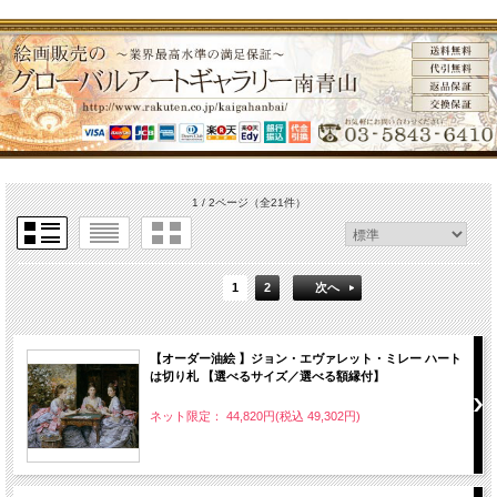
1 / 2ページ
（全21件）
1
2
次へ
【オーダー油絵 】ジョン・エヴァレット・ミレー ハート
は切り札 【選べるサイズ／選べる額縁付】
ネット限定： 44,820円(税込 49,302円)