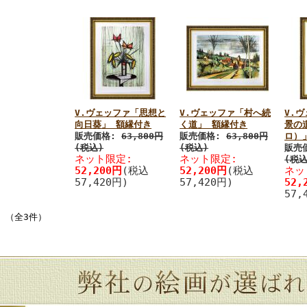
V.ヴェッファ「思想と
V.ヴェッファ「村へ続
V.
向日葵」 額縁付き
く道」 額縁付き
景の
販売価格:
63,800円
販売価格:
63,800円
ロ）
(税込)
(税込)
販売
ネット限定:
ネット限定:
(税込
52,200円
(税込
52,200円
(税込
ネッ
57,420円)
57,420円)
52,
57,
件 （全3件）