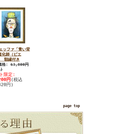
ヴェッファ「青い背
道化師（ピエ
」 額縁付き
価格:
63,800円
)
ト限定:
200円
(税込
420円)
page top