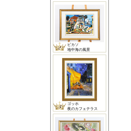
ピカソ
地中海の風景
ゴッホ
夜のカフェテラス