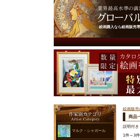
絵画購入なら絵画販売
絵画販売
商品
説明付き
マルク・シャガール
1件～3