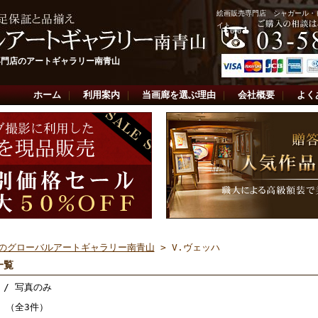
絵画販売専門店 シャガール・
イト
専門店のアートギャラリー南青山
ホーム
｜
利用案内
｜
当画廊を選ぶ理由
｜
会社概要
｜
よく
のグローバルアートギャラリー南青山
> V.ヴェッハ
一覧
/ 写真のみ
件 （全3件）