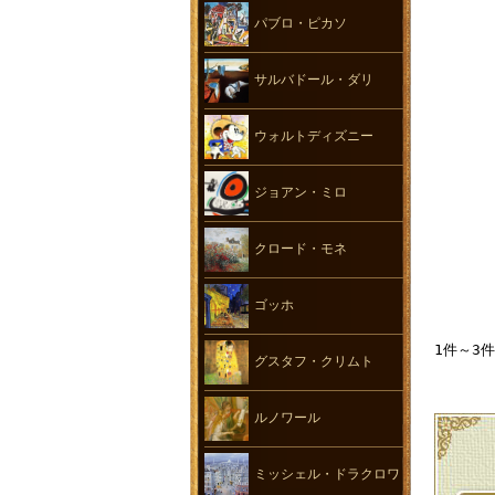
パブロ・ピカソ
サルバドール・ダリ
ウォルトディズニー
ジョアン・ミロ
クロード・モネ
ゴッホ
1件～3
グスタフ・クリムト
ルノワール
ミッシェル・ドラクロワ