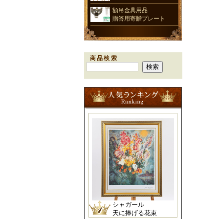
額吊金具用品
贈答用寄贈プレート
商品検索
シャガール
天に捧げる花束