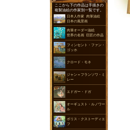
ここから下の作品は手描きの
複製油絵の作家別一覧です。
日本人作家 肉筆油絵
日本の風景画
肉筆オーダー油絵
世界の名画 巨匠の作品
フィンセント・ファン・
ゴッホ
クロード・モネ
ジャン＝フランソワ・ミ
レー
エドガー・ドガ
オーギュスト・ルノワー
ル
ボリス・クストーディエ
フ