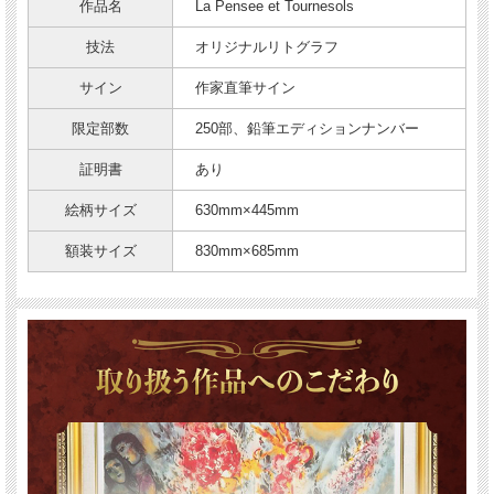
作品名
La Pensee et Tournesols
技法
オリジナルリトグラフ
サイン
作家直筆サイン
限定部数
250部、鉛筆エディションナンバー
証明書
あり
絵柄サイズ
630mm×445mm
額装サイズ
830mm×685mm