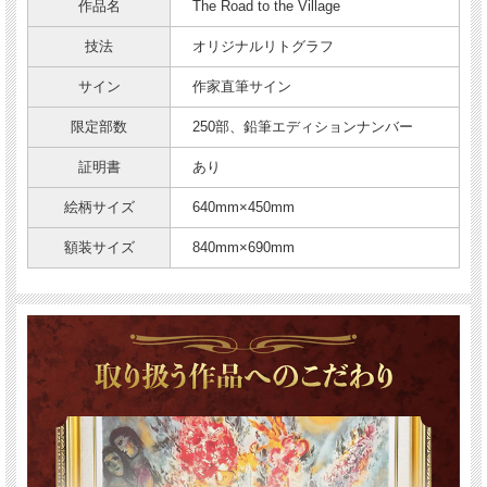
作品名
The Road to the Village
技法
オリジナルリトグラフ
サイン
作家直筆サイン
限定部数
250部、鉛筆エディションナンバー
証明書
あり
絵柄サイズ
640mm×450mm
額装サイズ
840mm×690mm