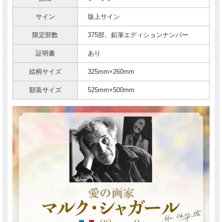
サイン
版上サイン
限定部数
375部、鉛筆エディションナンバー
証明書
あり
絵柄サイズ
325mm×260mm
額装サイズ
525mm×500mm