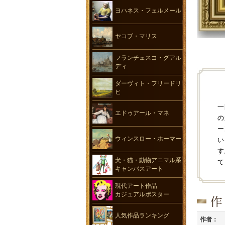
ヨハネス・フェルメール
ヤコブ・マリス
フランチェスコ・グアル
ディ
ダーヴィト・フリードリ
ヒ
一
エドゥアール・マネ
の
ー
ウィンスロー・ホーマー
い
す
犬・猫・動物アニマル系
て
キャンバスアート
現代アート作品
カジュアルポスター
人気作品ランキング
作者：