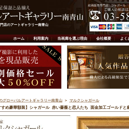
絵画販売専門店 シャガール・
イト
門店のアートギャラリー南青山
ホーム
｜
利用案内
｜
当画廊を選ぶ理由
｜
会社概要
｜
よく
のグローバルアートギャラリー南青山
>
マルクシャガール
すすめ豪華額装】シャガール 赤い薔薇と恋人たち 面金加工ゴールドと