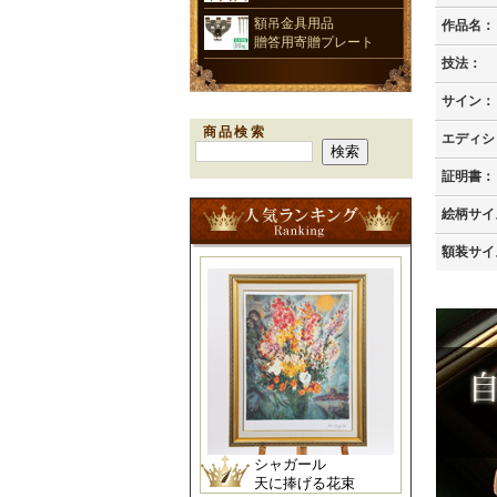
額吊金具用品
作品名：
贈答用寄贈プレート
技法：
サイン：
商品検索
エディシ
証明書：
絵柄サイ
額装サイ
シャガール
天に捧げる花束