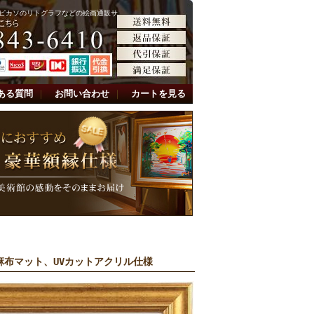
ピカソのリトグラフなどの絵画通販サ
ある質問
｜
お問い合わせ
｜
カートを見る
麻布マット、UVカットアクリル仕様