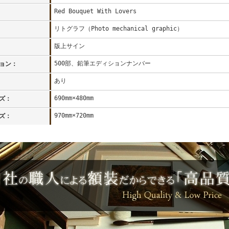
Red Bouquet With Lovers
リトグラフ（Photo mechanical graphic）
版上サイン
500部、鉛筆エディションナンバー
ョン：
あり
690mm×480mm
ズ：
970mm×720mm
ズ：