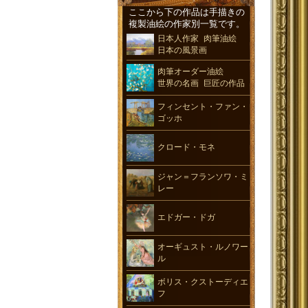
ここから下の作品は手描きの
複製油絵の作家別一覧です。
日本人作家 肉筆油絵
日本の風景画
肉筆オーダー油絵
世界の名画 巨匠の作品
フィンセント・ファン・
ゴッホ
クロード・モネ
ジャン＝フランソワ・ミ
レー
エドガー・ドガ
オーギュスト・ルノワー
ル
ボリス・クストーディエ
フ