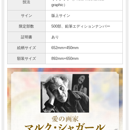
技法
graphic）
サイン
版上サイン
限定部数
500部、鉛筆エディションナンバー
証明書
あり
絵柄サイズ
652mm×450mm
額装サイズ
892mm×650mm