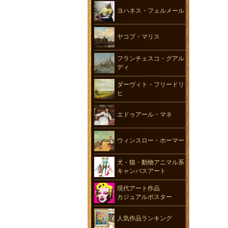
ヨハネス・フェルメール
ヤコブ・マリス
フランチェスコ・グアル
ディ
ダーヴィト・フリードリ
ヒ
エドゥアール・マネ
ウィンスロー・ホーマー
犬・猫・動物アニマル系
キャンバスアート
現代アート作品
カジュアルポスター
人気作品ランキング