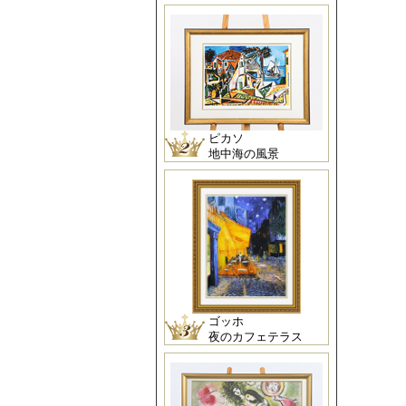
ピカソ
地中海の風景
ゴッホ
夜のカフェテラス