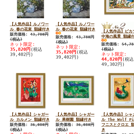
【人気作品】ルノワー
【人気作品】ルノワー
ル 春の花束 額縁付き
ル 春の花束 額縁付き
【人気作品】ピカ
販売価格:
43,780円
中海の風景 額縁
販売価格:
43,780円
(税込)
(税込)
ネット限定:
販売価格:
54,7
ネット限定:
35,820円
(税込
(税込)
35,820円
(税込
ネット限定:
39,402円)
39,402円)
44,820円
(税込
49,302円)
【人気作品】シャガー
【人気作品】シャガー
【人気作品】シャ
ル カルメン 額縁付き
ル 果樹園 額縁付き
ル The Wolf P
販売価格:
36,080円
販売価格:
36,080円
フニスとクロエ 
(税込)
(税込)
き