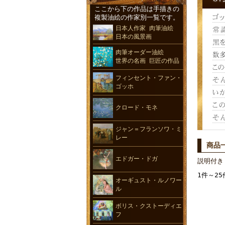
ここから下の作品は手描きの
複製油絵の作家別一覧です。
日本人作家 肉筆油絵
日本の風景画
肉筆オーダー油絵
世界の名画 巨匠の作品
フィンセント・ファン・
ゴッホ
クロード・モネ
ジャン＝フランソワ・ミ
レー
商品
エドガー・ドガ
説明付き
1件～25
オーギュスト・ルノワー
ル
ボリス・クストーディエ
フ