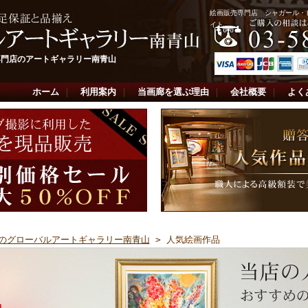
絵画販売専門店 シャガール・
イト
専門店のアートギャラリー南青山
ホーム
｜
利用案内
｜
当画廊を選ぶ理由
｜
会社概要
｜
よく
のグローバルアートギャラリー南青山
> 人気絵画作品