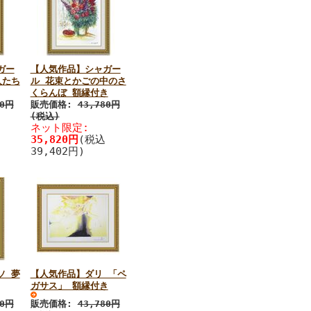
ガー
【人気作品】シャガー
人たち
ル 花束とかごの中のさ
くらんぼ 額縁付き
80円
販売価格:
43,780円
(税込)
ネット限定:
35,820円
(税込
39,402円)
ソ 夢
【人気作品】ダリ 「ペ
ガサス」 額縁付き
80円
販売価格:
43,780円