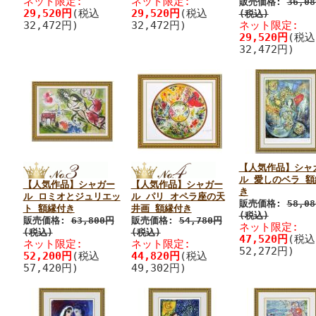
ネット限定:
ネット限定:
販売価格:
36,0
29,520円
(税込
29,520円
(税込
(税込)
32,472円)
32,472円)
ネット限定:
29,520円
(税込
32,472円)
【人気作品】シャ
ル 愛しのベラ 額
【人気作品】シャガー
【人気作品】シャガー
き
ル ロミオとジュリエッ
ル パリ オペラ座の天
販売価格:
58,0
ト 額縁付き
井画 額縁付き
(税込)
販売価格:
63,800円
販売価格:
54,780円
ネット限定:
(税込)
(税込)
47,520円
(税込
ネット限定:
ネット限定:
52,272円)
52,200円
(税込
44,820円
(税込
57,420円)
49,302円)