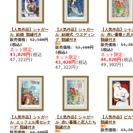
【人気作品】シャガー
【人気作品】シャガー
【人気作品】シャ
ル 結婚 額縁付き
ル 結婚式 ウエディン
ル 赤い薔薇と恋
販売価格:
52,580円
グ 額縁付き
額縁付き
(税込)
販売価格:
54,7
販売価格:
52,580円
ネット限定:
(税込)
(税込)
43,020円
(税込
ネット限定:
ネット限定:
47,322円)
44,820円
(税込
43,020円
(税込
49,302円)
47,322円)
【人気作品】シャガー
【人気作品】シャガー
【人気作品】ピカ
ル エッフェル塔セレナ
ル 赤い薔薇と恋人たち
額縁付き
ーデ 額縁付き
額縁付き
販売価格:
54,7
販売価格:
54,780円