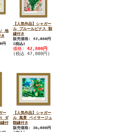
【人気作品】シャガー
ル ブルールピナス 額
ソ 地
縁付き
付き
販売価格:
47,080円
80円
(税込)
価格:
42,800円
(税込 47,080円)
ガー
【人気作品】シャガー
it ダ
ル 風景 ペイサージュ
額縁付
額縁付き
販売価格:
36,080円