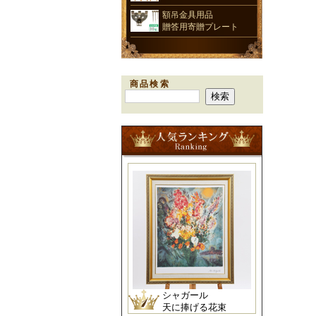
額吊金具用品
贈答用寄贈プレート
商品検索
シャガール
天に捧げる花束