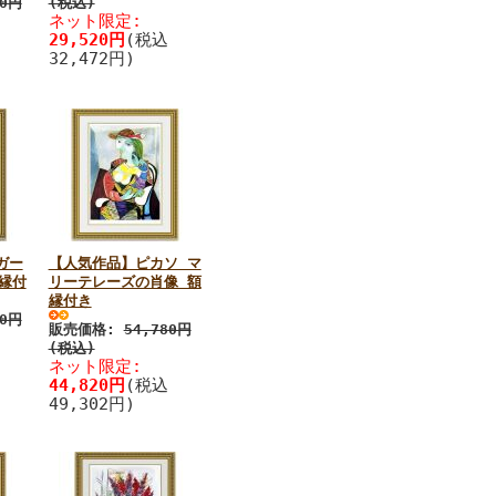
80円
(税込)
ネット限定:
29,520円
(税込
32,472円)
ガー
【人気作品】ピカソ マ
縁付
リーテレーズの肖像 額
縁付き
80円
販売価格:
54,780円
(税込)
ネット限定:
44,820円
(税込
49,302円)