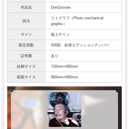
作品名
DonQuixote
リトグラフ（Photo mechanical
技法
graphic）
サイン
版上サイン
限定部数
500部、鉛筆エディションナンバー
証明書
あり
絵柄サイズ
720mm×485mm
額装サイズ
960mm×685mm