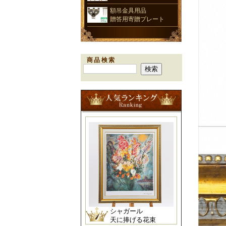
額吊金具用品
贈答用寄贈プレート
商品検索
シャガール
天に捧げる花束