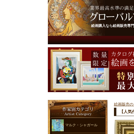
絵画購入なら絵画販売専
絵画販売の
【人気
マルク・シャガール