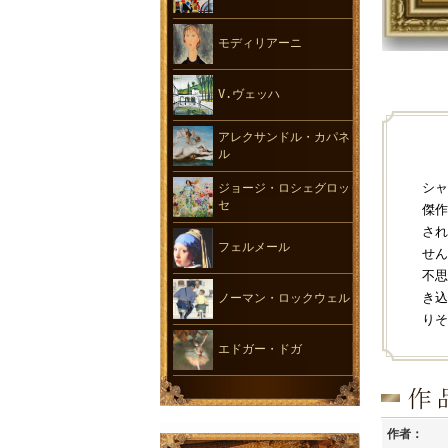
モディリアーニ
V.ヴェッハ
アレクサンドル・カパネ
ル
シャ
ジョージ・ロシェグロッ
セ
傑作
され
フェルメール
せん
不思
き込
ノーマン・ロックウェル
りそ
エドガー・ドガ
作者：