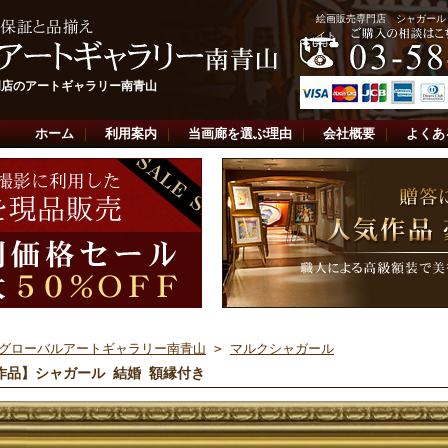
絵画販売専門店 シャガール
イト
門店のアートギャラリー南青山
ホーム
｜
利用案内
｜
当画廊を選ぶ理由
｜
会社概要
｜
よくあ
グローバルアートギャラリー南青山
>
マルクシャガール
作品】シャガール 結婚 額縁付き