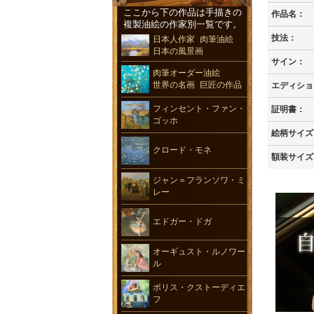
ここから下の作品は手描きの
作品名：
複製油絵の作家別一覧です。
技法：
日本人作家 肉筆油絵
日本の風景画
サイン：
肉筆オーダー油絵
世界の名画 巨匠の作品
エディショ
フィンセント・ファン・
証明書：
ゴッホ
絵柄サイズ
クロード・モネ
額装サイズ
ジャン＝フランソワ・ミ
レー
エドガー・ドガ
オーギュスト・ルノワー
ル
ボリス・クストーディエ
フ