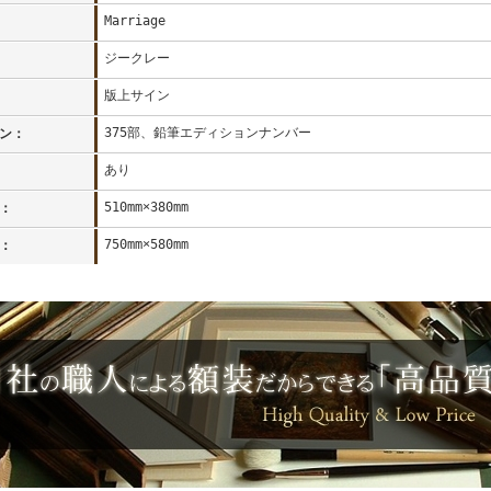
Marriage
ジークレー
版上サイン
375部、鉛筆エディションナンバー
ン：
あり
510mm×380mm
：
750mm×580mm
：