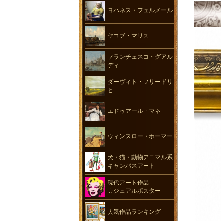
ヨハネス・フェルメール
ヤコブ・マリス
フランチェスコ・グアル
ディ
ダーヴィト・フリードリ
ヒ
エドゥアール・マネ
ウィンスロー・ホーマー
犬・猫・動物アニマル系
キャンバスアート
現代アート作品
カジュアルポスター
人気作品ランキング