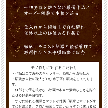
モノ作りに対するこだわり
・作品は全て海外のギャラリー、画廊から直接仕入
・額装は自社の職人が1点1点丁寧に額装をしておりま
す。
・細部まで手を抜かない絵画の本当の素晴らしさを際立
たせる額装を目指す。
・すぐに飾れる額縁とマットが付属「額縁とマットがす
でに付属済み、プロが額装して届いたらすぐに飾れる状