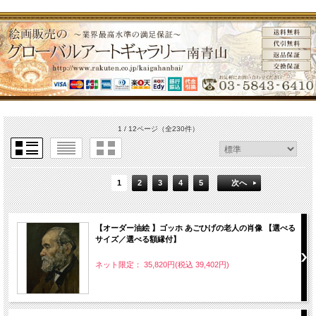
1 / 12ページ
（全230件）
1
2
3
4
5
次へ
【オーダー油絵 】ゴッホ あごひげの老人の肖像 【選べる
サイズ／選べる額縁付】
ネット限定： 35,820円(税込 39,402円)