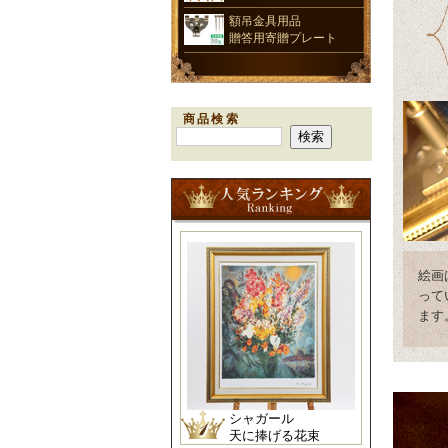
額吊金具用品
贈答用寄贈プレート
商品検索
絵画
って
ます
シャガール
天に捧げる花束