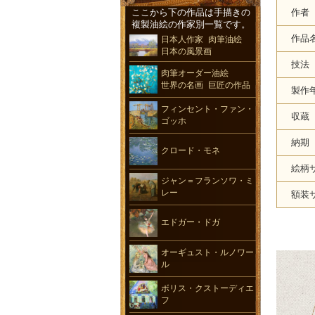
ここから下の作品は手描きの
作者
複製油絵の作家別一覧です。
作品
日本人作家 肉筆油絵
日本の風景画
技法
肉筆オーダー油絵
世界の名画 巨匠の作品
製作
フィンセント・ファン・
収蔵
ゴッホ
納期
クロード・モネ
絵柄
ジャン＝フランソワ・ミ
レー
額装
エドガー・ドガ
オーギュスト・ルノワー
ル
ボリス・クストーディエ
フ