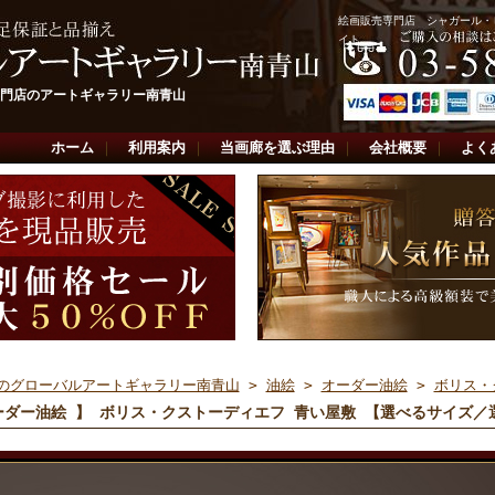
絵画販売専門店 シャガール・
イト
門店のアートギャラリー南青山
ホーム
｜
利用案内
｜
当画廊を選ぶ理由
｜
会社概要
｜
よく
のグローバルアートギャラリー南青山
>
油絵
>
オーダー油絵
>
ボリス・
ーダー油絵 】 ボリス・クストーディエフ 青い屋敷 【選べるサイズ／