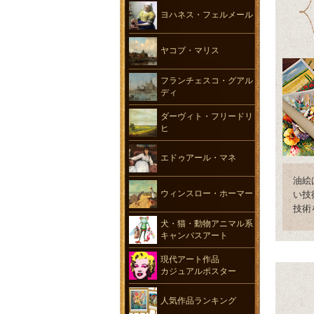
ヨハネス・フェルメール
ヤコブ・マリス
フランチェスコ・グアル
ディ
ダーヴィト・フリードリ
ヒ
エドゥアール・マネ
油絵
ウィンスロー・ホーマー
い技
技術
犬・猫・動物アニマル系
キャンバスアート
現代アート作品
カジュアルポスター
人気作品ランキング