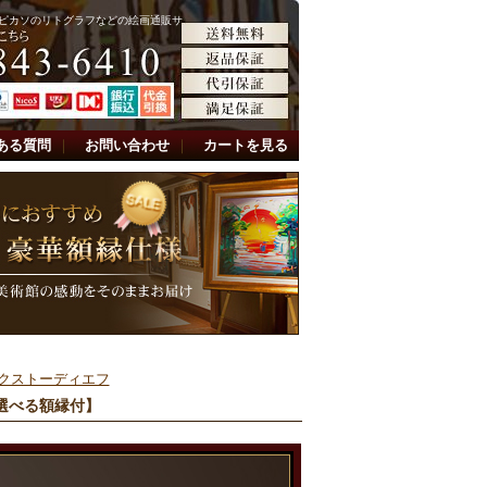
ピカソのリトグラフなどの絵画通販サ
ある質問
｜
お問い合わせ
｜
カートを見る
クストーディエフ
選べる額縁付】