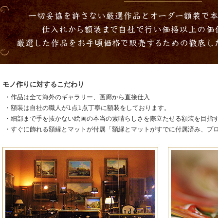
モノ作りに対するこだわり
・作品は全て海外のギャラリー、画廊から直接仕入
・額装は自社の職人が1点1点丁寧に額装をしております。
・細部まで手を抜かない絵画の本当の素晴らしさを際立たせる額装を目指
・すぐに飾れる額縁とマットが付属「額縁とマットがすでに付属済み、プ