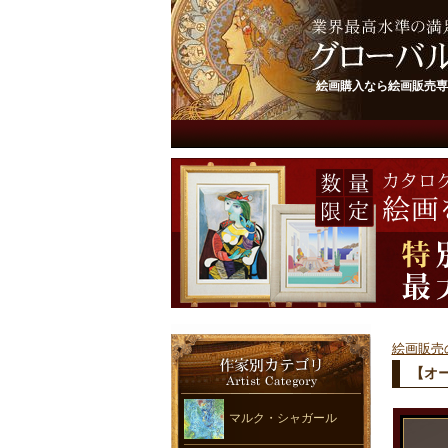
絵画購入なら絵画販売専
絵画販売
【オ
マルク・シャガール