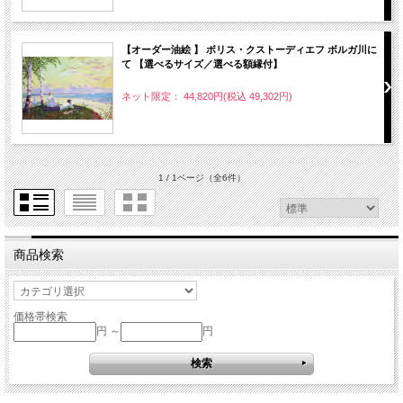
【オーダー油絵 】 ボリス・クストーディエフ ボルガ川に
て 【選べるサイズ／選べる額縁付】
ネット限定： 44,820円(税込 49,302円)
1 / 1ページ
（全6件）
商品検索
価格帯検索
円 ～
円