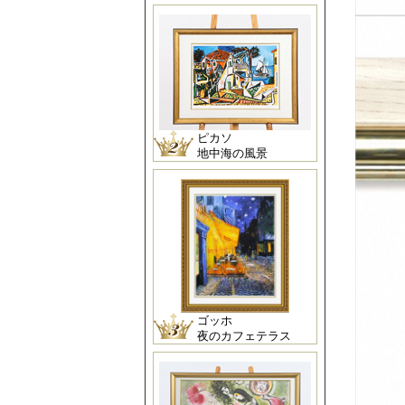
ピカソ
地中海の風景
ゴッホ
夜のカフェテラス