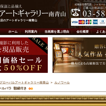
絵画販売専門店 シャガール
イト
門店のアートギャラリー南青山
ホーム
｜
利用案内
｜
当画廊を選ぶ理由
｜
会社概要
｜
よくあ
グローバルアートギャラリー南青山
>
ルノワール
ールバラ 額縁付き