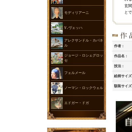
玄関
とで
モディリアーニ
V.ヴェッハ
アレクサンドル・カパネ
ル
作者：
ジョージ・ロシェグロッ
作品名：
セ
技法：
フェルメール
絵柄サイズ
額装サイズ
ノーマン・ロックウェル
エドガー・ドガ