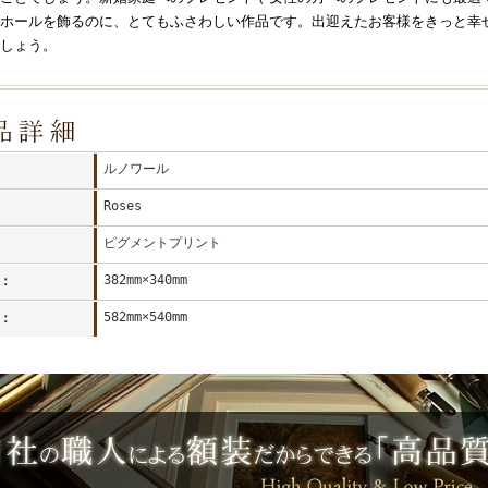
ホールを飾るのに、とてもふさわしい作品です。出迎えたお客様をきっと幸
しょう。
ルノワール
Roses
ピグメントプリント
382mm×340mm
：
582mm×540mm
：