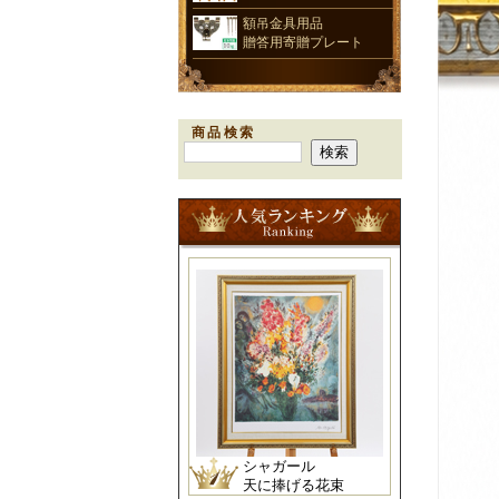
額吊金具用品
贈答用寄贈プレート
商品検索
シャガール
天に捧げる花束