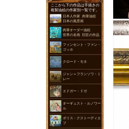
ここから下の作品は手描きの
複製油絵の作家別一覧です。
日本人作家 肉筆油絵
日本の風景画
肉筆オーダー油絵
世界の名画 巨匠の作品
フィンセント・ファン・
ゴッホ
クロード・モネ
ジャン＝フランソワ・ミ
レー
エドガー・ドガ
オーギュスト・ルノワー
ル
ボリス・クストーディエ
フ