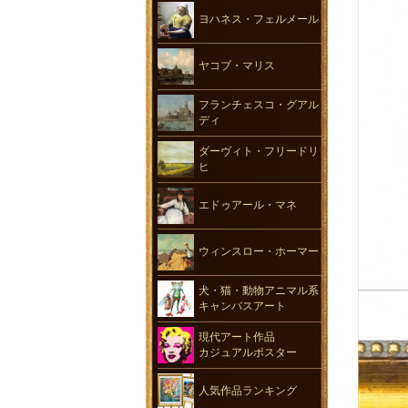
ヨハネス・フェルメール
ヤコブ・マリス
フランチェスコ・グアル
ディ
ダーヴィト・フリードリ
ヒ
エドゥアール・マネ
ウィンスロー・ホーマー
犬・猫・動物アニマル系
キャンバスアート
現代アート作品
カジュアルポスター
人気作品ランキング