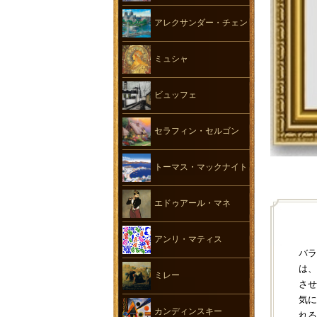
アレクサンダー・チェン
ミュシャ
ビュッフェ
セラフィン・セルゴン
トーマス・マックナイト
エドゥアール・マネ
アンリ・マティス
バラ
は、
ミレー
させ
気に
カンディンスキー
れる