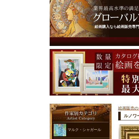
絵画購入なら絵画販売専
絵画販売の
ルノワ
マルク・シャガール