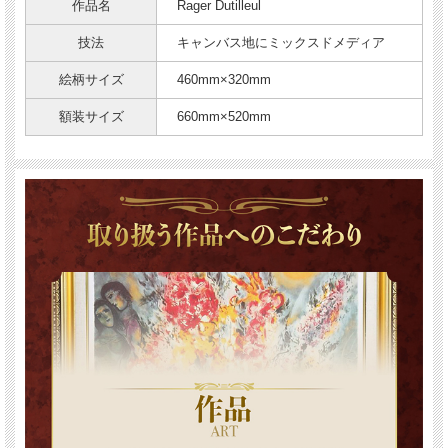
作品名
Rager Dutilleul
技法
キャンバス地にミックスドメディア
絵柄サイズ
460mm×320mm
額装サイズ
660mm×520mm