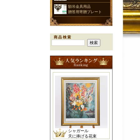
額吊金具用品
贈答用寄贈プレート
商品検索
シャガール
天に捧げる花束