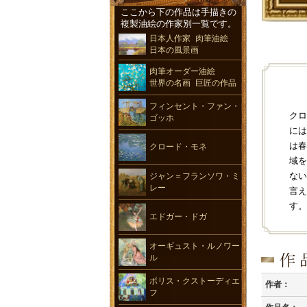
ここから下の作品は手描きの
複製油絵の作家別一覧です。
日本人作家 肉筆油絵
日本の風景画
肉筆オーダー油絵
世界の名画 巨匠の作品
フィンセント・ファン・
クロ
ゴッホ
には
は春
クロード・モネ
域を
ない
ジャン＝フランソワ・ミ
レー
言え
す。
エドガー・ドガ
オーギュスト・ルノワー
ル
ボリス・クストーディエ
作者：
フ