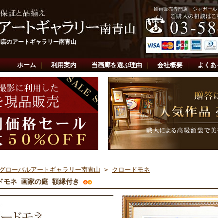
絵画販売専門店 シャガール
イト
門店のアートギャラリー南青山
ホーム
｜
利用案内
｜
当画廊を選ぶ理由
｜
会社概要
｜
よくあ
グローバルアートギャラリー南青山
>
クロードモネ
ドモネ 画家の庭 額縁付き