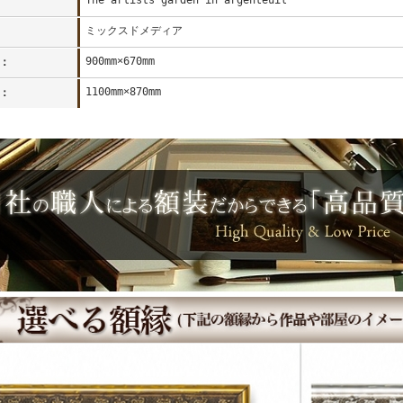
The artists garden in argenteuil
ミックスドメディア
900mm×670mm
：
1100mm×870mm
：