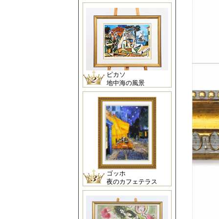
ピカソ
地中海の風景
ゴッホ
夜のカフェテラス