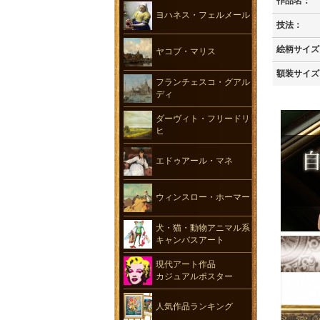
作品名：
ヨハネス・フェルメール
技法：
絵柄サイズ
ヤコブ・マリス
額装サイズ
フランチェスコ・グアル
ディ
ダーヴィト・フリードリ
ヒ
エドゥアール・マネ
ウィンスロー・ホーマー
犬・猫・動物アニマル系
キャンバスアート
現代アート作品
カジュアルポスター
人気作品ランキング