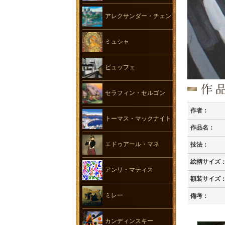
アレクサンダー・チェン
ミュシャ
ビュッフェ
セラフィン・セルゴン
作者：
トーマス・マックナイト
作品名：
エドゥアール・マネ
技法：
絵柄サイズ
アンリ・マティス
額装サイズ
ミレー
備考：
カンディンスキー