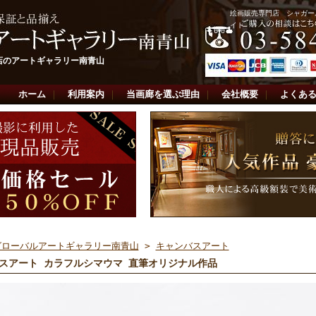
絵画販売専門店 シャガー
イト
店のアートギャラリー南青山
ホーム
｜
利用案内
｜
当画廊を選ぶ理由
｜
会社概要
｜
よくあ
グローバルアートギャラリー南青山
>
キャンバスアート
スアート カラフルシマウマ 直筆オリジナル作品