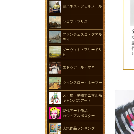
ヨハネス・フェルメール
ヤコブ・マリス
フランチェスコ・グアル
ディ
ダーヴィト・フリードリ
ヒ
エドゥアール・マネ
ウィンスロー・ホーマー
犬・猫・動物アニマル系
キャンバスアート
現代アート作品
カジュアルポスター
人気作品ランキング