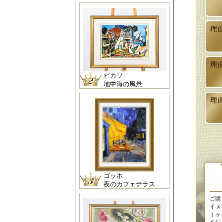
ピカソ
地中海の風景
ゴッホ
夜のカフェテラス