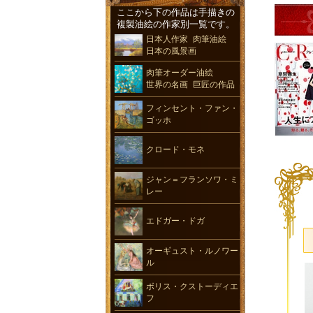
ここから下の作品は手描きの
複製油絵の作家別一覧です。
日本人作家 肉筆油絵
日本の風景画
肉筆オーダー油絵
世界の名画 巨匠の作品
フィンセント・ファン・
ゴッホ
クロード・モネ
ジャン＝フランソワ・ミ
レー
エドガー・ドガ
オーギュスト・ルノワー
ル
ボリス・クストーディエ
フ