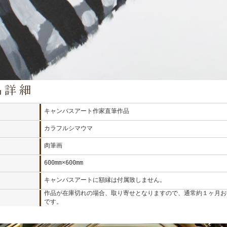
キャンバスアート作家直筆作品
カラフルシマウマ
肉筆画
600mm×600mm
：
キャンバスアートに額縁は付属致しません。
：
作品が在庫切れの場合、取り寄せとなりますので、通常約１ヶ月お
です。