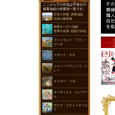
ここから下の作品は手描きの
複製油絵の作家別一覧です。
日本人作家 肉筆油絵
日本の風景画
肉筆オーダー油絵
世界の名画 巨匠の作品
フィンセント・ファン・
ゴッホ
クロード・モネ
ジャン＝フランソワ・ミ
レー
エドガー・ドガ
オーギュスト・ルノワー
ル
ボリス・クストーディエ
フ