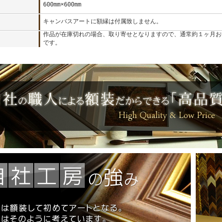
600mm×600mm
：
キャンバスアートに額縁は付属致しません。
：
作品が在庫切れの場合、取り寄せとなりますので、通常約１ヶ月お
です。