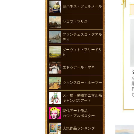
ヨハネス・フェルメール
ヤコブ・マリス
フランチェスコ・グアル
ディ
ダーヴィト・フリードリ
ヒ
エドゥアール・マネ
ウィンスロー・ホーマー
犬・猫・動物アニマル系
キャンバスアート
現代アート作品
カジュアルポスター
人気作品ランキング