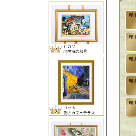
ピカソ
地中海の風景
ゴッホ
夜のカフェテラス