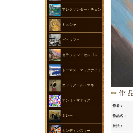
アレクサンダー・チェン
ミュシャ
ビュッフェ
セラフィン・セルゴン
トーマス・マックナイト
エドゥアール・マネ
アンリ・マティス
作者：
ミレー
作品名：
技法：
カンディンスキー