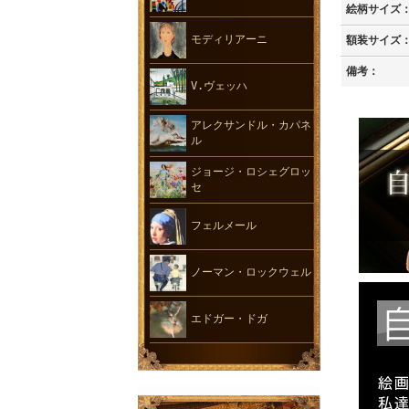
絵柄サイズ
モディリアーニ
額装サイズ
備考：
V.ヴェッハ
アレクサンドル・カパネ
ル
ジョージ・ロシェグロッ
セ
フェルメール
ノーマン・ロックウェル
エドガー・ドガ