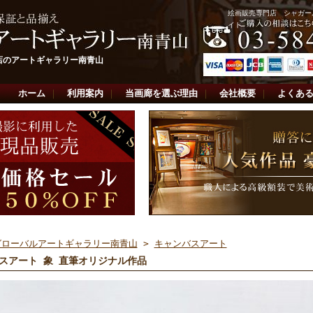
絵画販売専門店 シャガー
イト
店のアートギャラリー南青山
ホーム
｜
利用案内
｜
当画廊を選ぶ理由
｜
会社概要
｜
よくあ
グローバルアートギャラリー南青山
>
キャンバスアート
スアート 象 直筆オリジナル作品