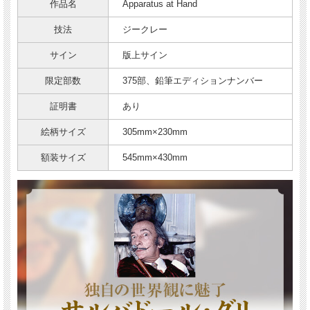
作品名
Apparatus at Hand
技法
ジークレー
サイン
版上サイン
限定部数
375部、鉛筆エディションナンバー
証明書
あり
絵柄サイズ
305mm×230mm
額装サイズ
545mm×430mm