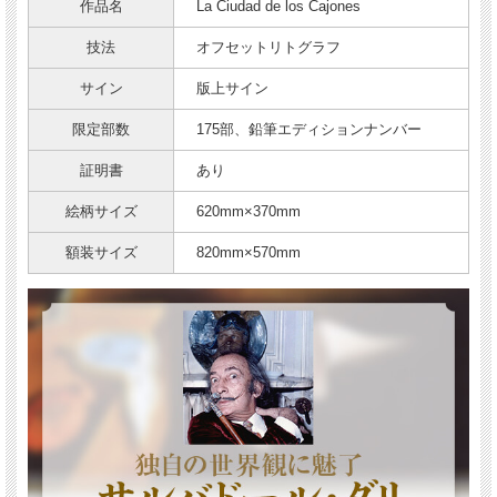
作品名
La Ciudad de los Cajones
技法
オフセットリトグラフ
サイン
版上サイン
限定部数
175部、鉛筆エディションナンバー
証明書
あり
絵柄サイズ
620mm×370mm
額装サイズ
820mm×570mm