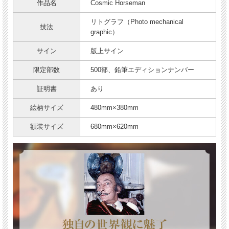
作品名
Cosmic Horseman
リトグラフ（Photo mechanical
技法
graphic）
サイン
版上サイン
限定部数
500部、鉛筆エディションナンバー
証明書
あり
絵柄サイズ
480mm×380mm
額装サイズ
680mm×620mm