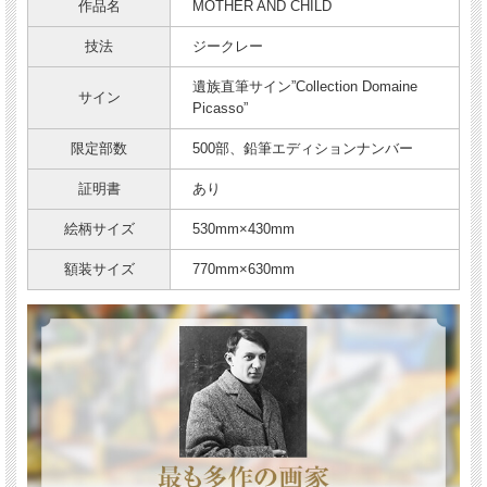
作品名
MOTHER AND CHILD
技法
ジークレー
遺族直筆サイン”Collection Domaine
サイン
Picasso”
限定部数
500部、鉛筆エディションナンバー
証明書
あり
絵柄サイズ
530mm×430mm
額装サイズ
770mm×630mm