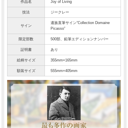
作品名
Joy of Living
技法
ジークレー
遺族直筆サイン”Collection Domaine
サイン
Picasso”
限定部数
500部、鉛筆エディションナンバー
証明書
あり
絵柄サイズ
355mm×165mm
額装サイズ
555mm×405mm