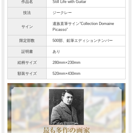
作品名
Still Life with Guitar
技法
ジークレー
遺族直筆サイン”Collection Domaine
サイン
Picasso”
限定部数
500部、鉛筆エディションナンバー
証明書
あり
絵柄サイズ
280mm×230mm
額装サイズ
520mm×430mm