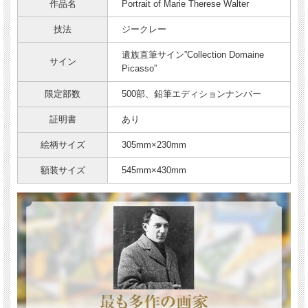
作品名
Portrait of Marie Therese Walter
技法
ジークレー
遺族直筆サイン”Collection Domaine
サイン
Picasso”
限定部数
500部、鉛筆エディションナンバー
証明書
あり
絵柄サイズ
305mm×230mm
額装サイズ
545mm×430mm