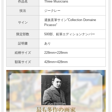
作品名
Three Musicians
技法
ジークレー
遺族直筆サイン”Collection Domaine
サイン
Picasso”
限定部数
500部、鉛筆エディションナンバー
証明書
あり
絵柄サイズ
228mm×228mm
額装サイズ
428mm×428mm