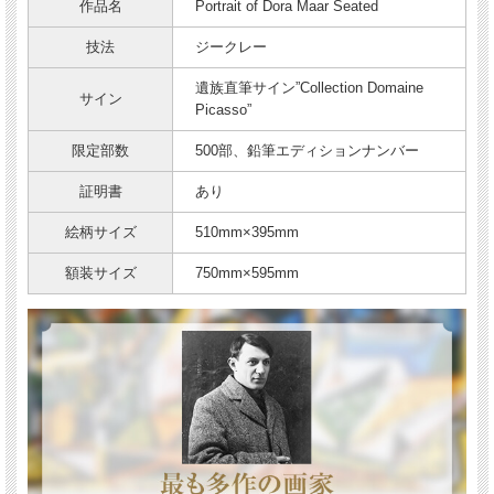
作品名
Portrait of Dora Maar Seated
技法
ジークレー
遺族直筆サイン”Collection Domaine
サイン
Picasso”
限定部数
500部、鉛筆エディションナンバー
証明書
あり
絵柄サイズ
510mm×395mm
額装サイズ
750mm×595mm