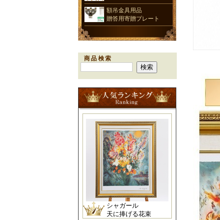
額吊金具用品
贈答用寄贈プレート
商品検索
シャガール
天に捧げる花束