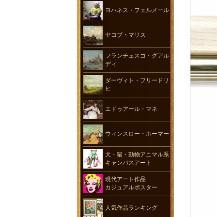
ヨハネス・フェルメール
ヤコブ・マリス
フランチェスコ・グアル
ディ
ダーヴィト・フリードリ
ヒ
エドゥアール・マネ
ウィンスロー・ホーマー
犬・猫・動物アニマル系
キャンバスアート
現代アート作品
カジュアルポスター
人気作品ランキング