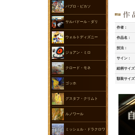
パブロ・ピカソ
サルバドール・ダリ
作者：
ウォルトディズニー
作品名：
技法：
ジョアン・ミロ
サイン：
クロード・モネ
絵柄サイズ
額装サイズ
ゴッホ
グスタフ・クリムト
ルノワール
ミッシェル・ドラクロワ