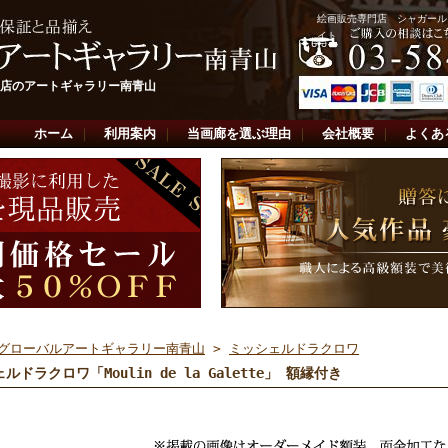
絵画販売専門店 シャガール
イト
店のアートギャラリー南青山
ホーム
｜
利用案内
｜
当画廊を選ぶ理由
｜
会社概要
｜
よくあ
グローバルアートギャラリー南青山
>
ミッシェルドラクロワ
ルドラクロワ「Moulin de la Galette」 額縁付き