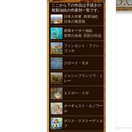
ここから下の作品は手描きの
複製油絵の作家別一覧です。
日本人作家 肉筆油絵
日本の風景画
肉筆オーダー油絵
世界の名画 巨匠の作品
フィンセント・ファン・
ゴッホ
クロード・モネ
ジャン＝フランソワ・ミ
レー
エドガー・ドガ
オーギュスト・ルノワー
ル
ボリス・クストーディエ
フ