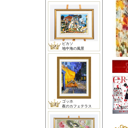
ピカソ
地中海の風景
ゴッホ
夜のカフェテラス