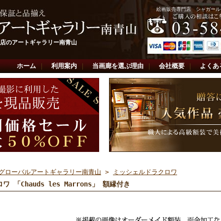
絵画販売専門店 シャガール
イト
店のアートギャラリー南青山
ホーム
｜
利用案内
｜
当画廊を選ぶ理由
｜
会社概要
｜
よくあ
グローバルアートギャラリー南青山
>
ミッシェルドラクロワ
ワ 「Chauds les Marrons」 額縁付き