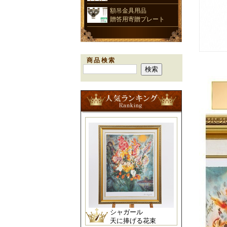
額吊金具用品
贈答用寄贈プレート
商品検索
シャガール
天に捧げる花束