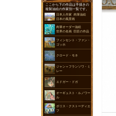
ここから下の作品は手描きの
複製油絵の作家別一覧です。
日本人作家 肉筆油絵
日本の風景画
肉筆オーダー油絵
世界の名画 巨匠の作品
フィンセント・ファン・
ゴッホ
クロード・モネ
ジャン＝フランソワ・ミ
レー
エドガー・ドガ
オーギュスト・ルノワー
ル
ボリス・クストーディエ
フ