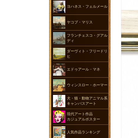
ヨハネス・フェルメール
ヤコブ・マリス
フランチェスコ・グアル
ディ
ダーヴィト・フリードリ
ヒ
エドゥアール・マネ
ウィンスロー・ホーマー
犬・猫・動物アニマル系
キャンバスアート
現代アート作品
カジュアルポスター
人気作品ランキング