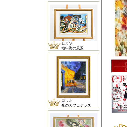
ピカソ
地中海の風景
ゴッホ
夜のカフェテラス