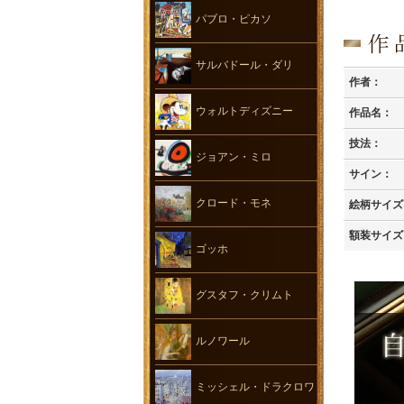
パブロ・ピカソ
サルバドール・ダリ
作者：
ウォルトディズニー
作品名：
技法：
ジョアン・ミロ
サイン：
クロード・モネ
絵柄サイズ
額装サイズ
ゴッホ
グスタフ・クリムト
ルノワール
ミッシェル・ドラクロワ