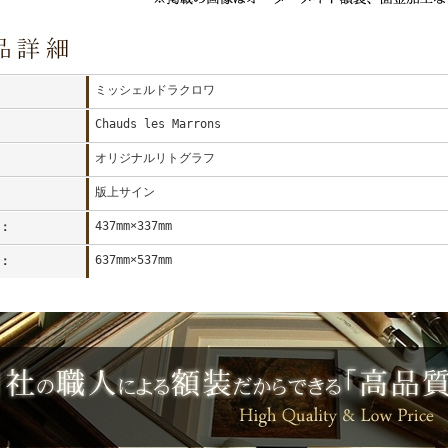
ミッシェルドラクロワ
Chauds les Marrons
オリジナルリトグラフ
版上サイン
437mm×337mm
：
637mm×537mm
：