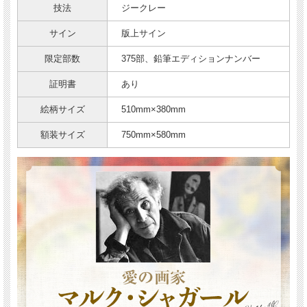
技法
ジークレー
サイン
版上サイン
限定部数
375部、鉛筆エディションナンバー
証明書
あり
絵柄サイズ
510mm×380mm
額装サイズ
750mm×580mm