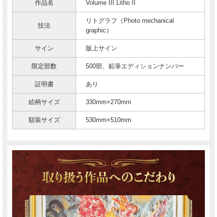
作品名
Volume III Litho II
リトグラフ（Photo mechanical
技法
graphic）
サイン
版上サイン
限定部数
500部、鉛筆エディションナンバー
証明書
あり
絵柄サイズ
330mm×270mm
額装サイズ
530mm×510mm