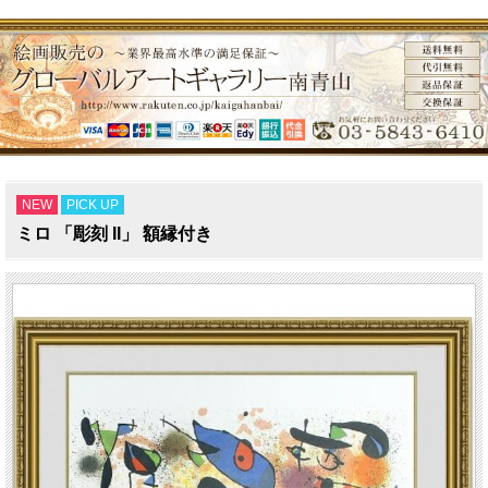
NEW
PICK UP
ミロ 「彫刻 II」 額縁付き