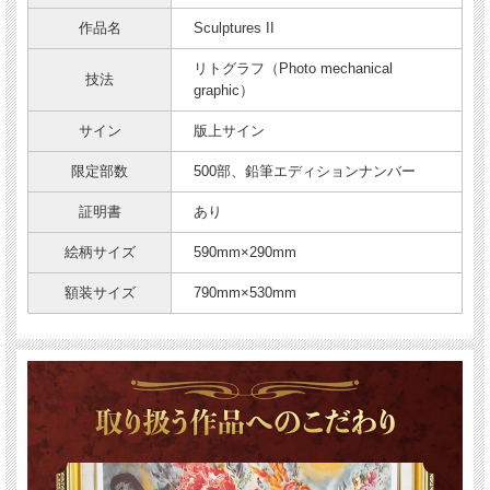
作品名
Sculptures II
リトグラフ（Photo mechanical
技法
graphic）
サイン
版上サイン
限定部数
500部、鉛筆エディションナンバー
証明書
あり
絵柄サイズ
590mm×290mm
額装サイズ
790mm×530mm