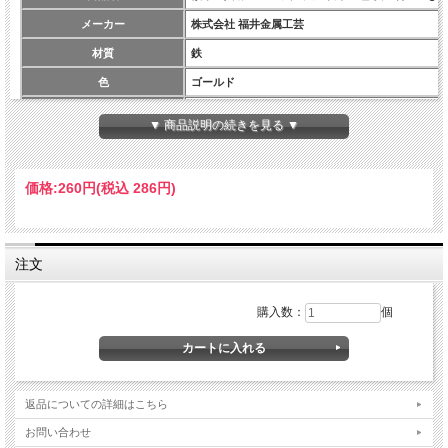
メーカー
株式会社 福井金属工芸
材質
鉄
色
ゴールド
サイズ
約42mm×42mm
▼ 商品説明の続きを見る ▼
安全荷重
5kg
注意
額縁用品のみでご注文の場合は送料が別途掛かりま
価格:
260円
(税込 286円)
注文
購入数：
個
返品についての詳細はこちら
お問い合わせ