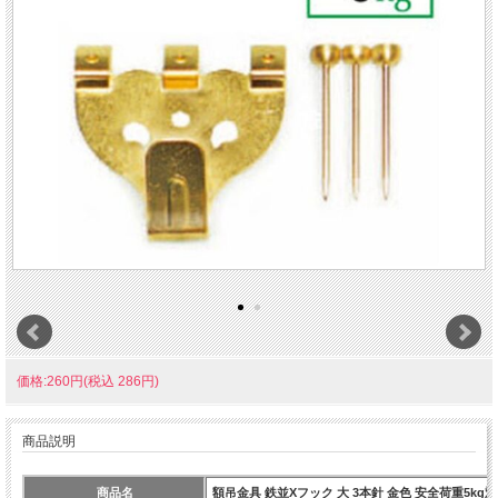
価格:260円(税込 286円)
商品説明
商品名
額吊金具 鉄並Xフック 大 3本針 金色 安全荷重5kg