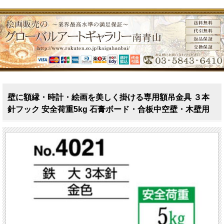
壁に額縁・時計・絵画を美しく掛ける専用額吊金具 ３本
針フック 安全荷重5kg 石膏ボード・合板中空壁・木壁用