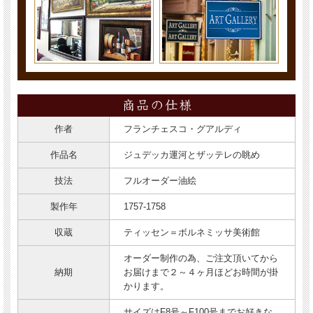
作者
フランチェスコ・グアルディ
作品名
ジュデッカ運河とザッテレの眺め
技法
フルオーダー油絵
製作年
1757-1758
収蔵
ティッセン＝ボルネミッサ美術館
オーダー制作の為、ご注文頂いてから
納期
お届けまで２～４ヶ月ほどお時間が掛
かります。
サイズはF8号～F100号までお好きな