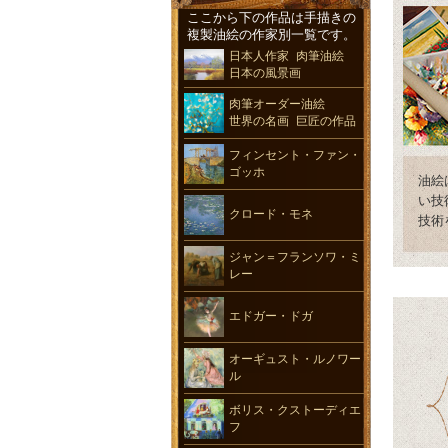
ここから下の作品は手描きの
複製油絵の作家別一覧です。
日本人作家 肉筆油絵
日本の風景画
肉筆オーダー油絵
世界の名画 巨匠の作品
フィンセント・ファン・
ゴッホ
油絵
い技
クロード・モネ
技術
ジャン＝フランソワ・ミ
レー
エドガー・ドガ
オーギュスト・ルノワー
ル
ボリス・クストーディエ
フ