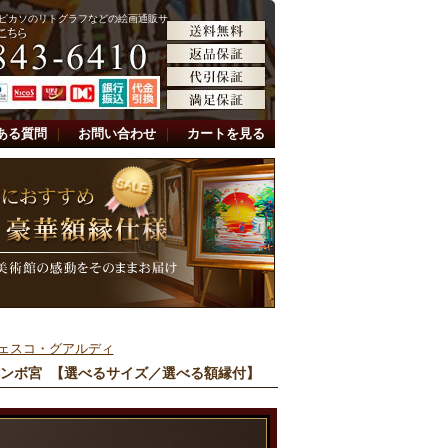
ピカソのリトグラフなどの絵画通販サ
ある質問
｜
お問い合わせ
｜
カートを見る
ェスコ・グアルディ
ベンボ宮 【選べるサイズ／選べる額縁付】