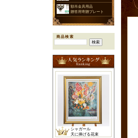
額吊金具用品
贈答用寄贈プレート
商品検索
シャガール
天に捧げる花束