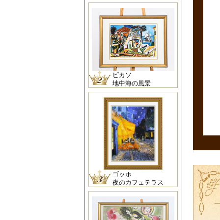
ピカソ
地中海の風景
ゴッホ
夜のカフェテラス