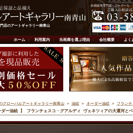
絵画販売専門店 シャガール・
イト
門店のアートギャラリー南青山
ホーム
｜
利用案内
｜
当画廊を選ぶ理由
｜
会社概要
｜
よく
のグローバルアートギャラリー南青山
>
油絵
>
オーダー油絵
>
フランチ
ーダー油絵 】 フランチェスコ・グアルディ ヴェネツィアの大運河と