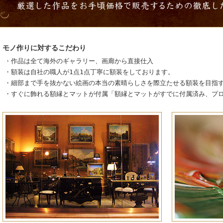
モノ作りに対するこだわり
・作品は全て海外のギャラリー、画廊から直接仕入
・額装は自社の職人が1点1点丁寧に額装をしております。
・細部まで手を抜かない絵画の本当の素晴らしさを際立たせる額装を目指
・すぐに飾れる額縁とマットが付属「額縁とマットがすでに付属済み、プ