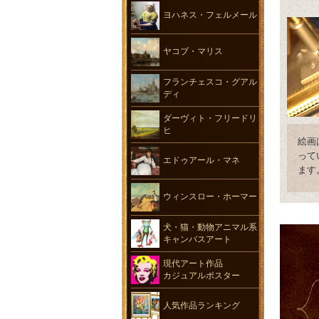
ヨハネス・フェルメール
ヤコブ・マリス
フランチェスコ・グアル
ディ
ダーヴィト・フリードリ
ヒ
絵画
って
エドゥアール・マネ
ます
ウィンスロー・ホーマー
犬・猫・動物アニマル系
キャンバスアート
現代アート作品
カジュアルポスター
人気作品ランキング