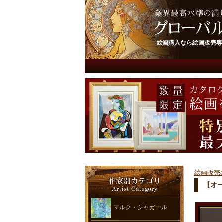
絵画購入なら絵画販売専
絵画販売
【オ
マルク・シャガール