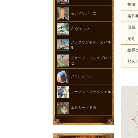
技法
モディリアーニ
製作
収蔵
V.ヴェッハ
納期
アレクサンドル・カパネ
ル
絵柄
ジョージ・ロシェグロッ
額装
セ
フェルメール
ノーマン・ロックウェル
エドガー・ドガ