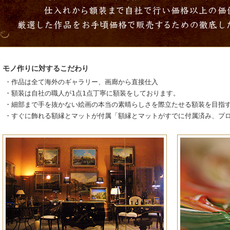
モノ作りに対するこだわり
・作品は全て海外のギャラリー、画廊から直接仕入
・額装は自社の職人が1点1点丁寧に額装をしております。
・細部まで手を抜かない絵画の本当の素晴らしさを際立たせる額装を目指
・すぐに飾れる額縁とマットが付属「額縁とマットがすでに付属済み、プ