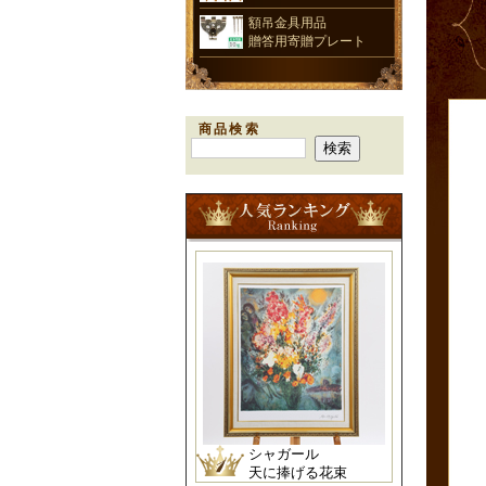
額吊金具用品
贈答用寄贈プレート
商品検索
シャガール
天に捧げる花束