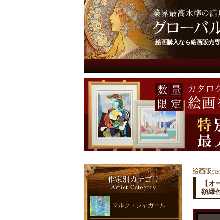
絵画購入なら絵画販売専
絵画販売
【オ
額縁
マルク・シャガール