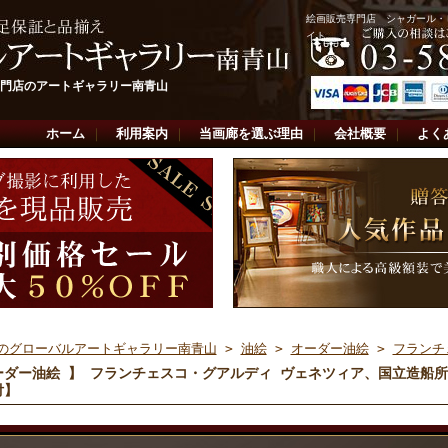
絵画販売専門店 シャガール・
イト
門店のアートギャラリー南青山
ホーム
｜
利用案内
｜
当画廊を選ぶ理由
｜
会社概要
｜
よく
のグローバルアートギャラリー南青山
>
油絵
>
オーダー油絵
>
フランチ
ーダー油絵 】 フランチェスコ・グアルディ ヴェネツィア、国立造船
付】