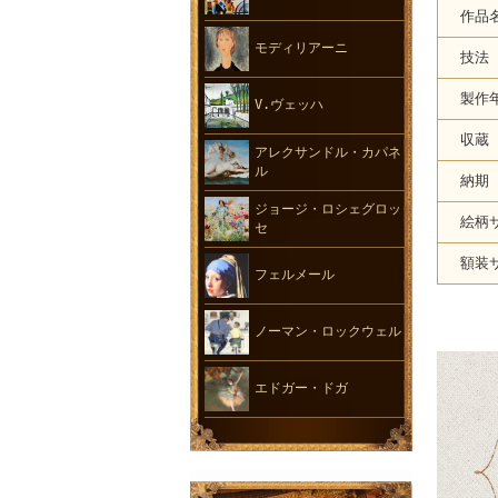
作品
モディリアーニ
技法
製作
V.ヴェッハ
収蔵
アレクサンドル・カパネ
ル
納期
ジョージ・ロシェグロッ
絵柄
セ
額装
フェルメール
ノーマン・ロックウェル
エドガー・ドガ