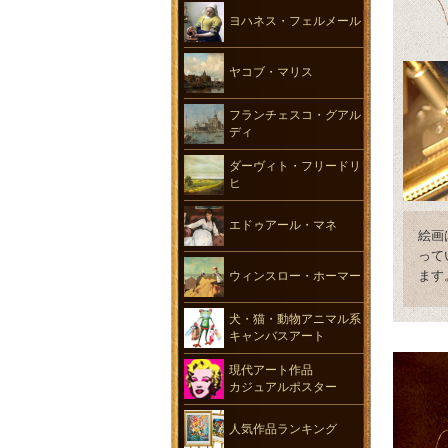
ヨハネス・フェルメール
ヤコブ・マリス
フランチェスコ・グアル
ディ
ダーヴィト・フリードリ
ヒ
エドゥアール・マネ
絵画
って
ます
ウィンスロー・ホーマー
犬・猫・動物アニマル系
キャンバスアート
現代アート作品
カジュアルポスター
人気作品ランキング