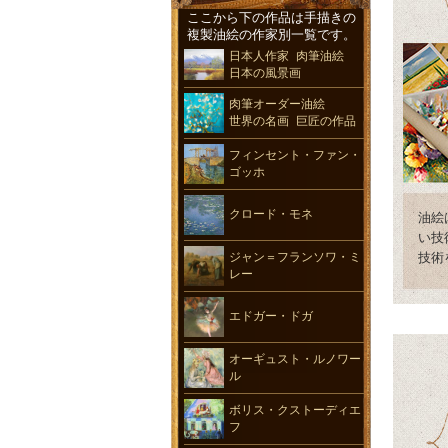
ここから下の作品は手描きの
複製油絵の作家別一覧です。
日本人作家 肉筆油絵
日本の風景画
肉筆オーダー油絵
世界の名画 巨匠の作品
フィンセント・ファン・
ゴッホ
クロード・モネ
油絵
い技
技術
ジャン＝フランソワ・ミ
レー
エドガー・ドガ
オーギュスト・ルノワー
ル
ボリス・クストーディエ
フ