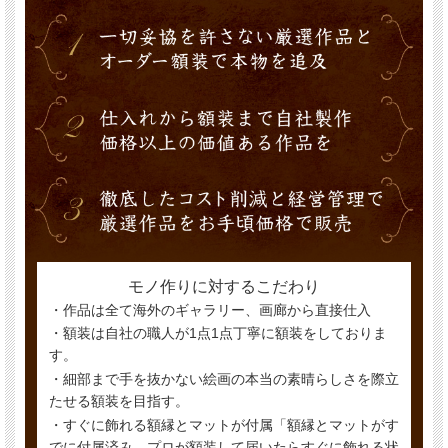
モノ作りに対するこだわり
・作品は全て海外のギャラリー、画廊から直接仕入
・額装は自社の職人が1点1点丁寧に額装をしておりま
す。
・細部まで手を抜かない絵画の本当の素晴らしさを際立
たせる額装を目指す。
・すぐに飾れる額縁とマットが付属「額縁とマットがす
でに付属済み、プロが額装して届いたらすぐに飾れる状