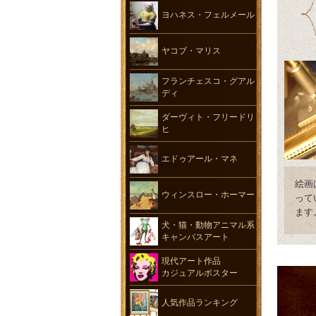
ヨハネス・フェルメール
ヤコブ・マリス
フランチェスコ・グアル
ディ
ダーヴィト・フリードリ
ヒ
エドゥアール・マネ
絵画
ウィンスロー・ホーマー
って
ます
犬・猫・動物アニマル系
キャンバスアート
現代アート作品
カジュアルポスター
人気作品ランキング