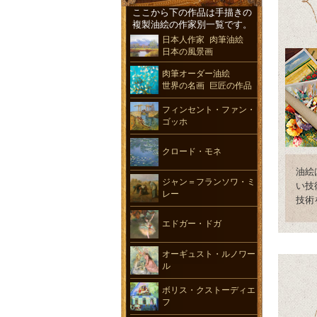
ここから下の作品は手描きの
複製油絵の作家別一覧です。
日本人作家 肉筆油絵
日本の風景画
肉筆オーダー油絵
世界の名画 巨匠の作品
フィンセント・ファン・
ゴッホ
クロード・モネ
油絵
ジャン＝フランソワ・ミ
い技
レー
技術
エドガー・ドガ
オーギュスト・ルノワー
ル
ボリス・クストーディエ
フ