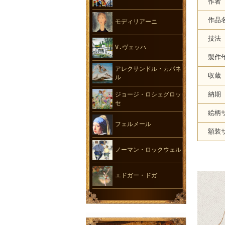
作者
作品
モディリアーニ
技法
V.ヴェッハ
製作
アレクサンドル・カパネ
収蔵
ル
納期
ジョージ・ロシェグロッ
セ
絵柄
フェルメール
額装
ノーマン・ロックウェル
エドガー・ドガ