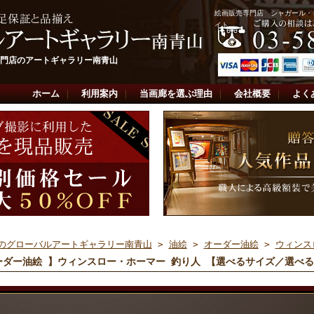
絵画販売専門店 シャガール・
イト
門店のアートギャラリー南青山
ホーム
｜
利用案内
｜
当画廊を選ぶ理由
｜
会社概要
｜
よく
のグローバルアートギャラリー南青山
>
油絵
>
オーダー油絵
>
ウィンス
ーダー油絵 】ウィンスロー・ホーマー 釣り人 【選べるサイズ／選べ