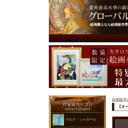
絵画購入なら絵画販売専
絵画販売
【オ
マルク・シャガール