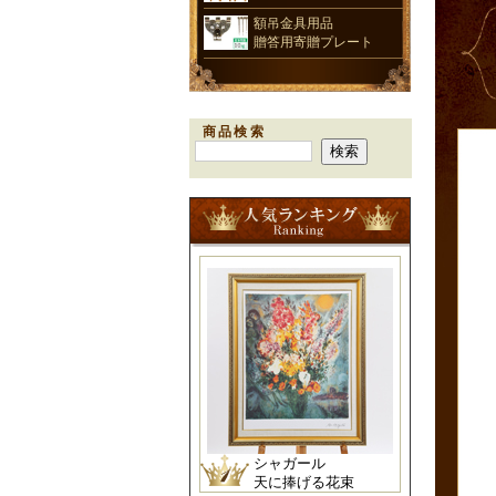
額吊金具用品
贈答用寄贈プレート
商品検索
シャガール
天に捧げる花束