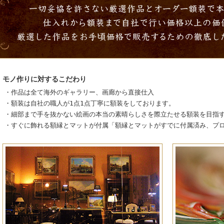
モノ作りに対するこだわり
・作品は全て海外のギャラリー、画廊から直接仕入
・額装は自社の職人が1点1点丁寧に額装をしております。
・細部まで手を抜かない絵画の本当の素晴らしさを際立たせる額装を目指
・すぐに飾れる額縁とマットが付属「額縁とマットがすでに付属済み、プ