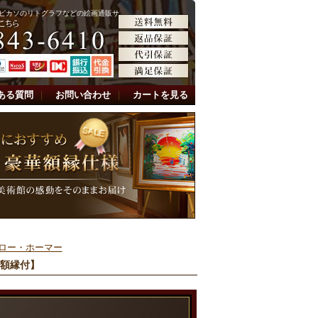
ピカソのリトグラフなどの絵画通販サ
ある質問
｜
お問い合わせ
｜
カートを見る
ロー・ホーマー
る額縁付】