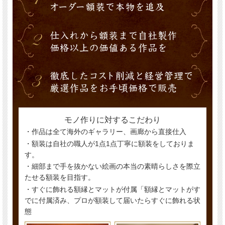
モノ作りに対するこだわり
・作品は全て海外のギャラリー、画廊から直接仕入
・額装は自社の職人が1点1点丁寧に額装をしておりま
す。
・細部まで手を抜かない絵画の本当の素晴らしさを際立
たせる額装を目指す。
・すぐに飾れる額縁とマットが付属「額縁とマットがす
でに付属済み、プロが額装して届いたらすぐに飾れる状
態